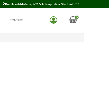
Rua Hassib Mofarrej 602, Vila Leopoldina, São Paulo/SP
0
CONTATO