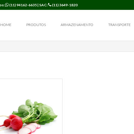
os:
(11) 94162-6635
| SAC:
(11) 3649-1820
HOME
PRODUTOS
ARMAZENAMENTO
TRANSPORTE