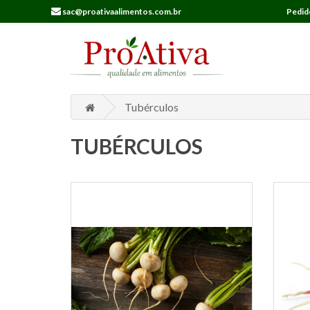
sac@proativaalimentos.com.br
Pedid
Tubérculos
TUBÉRCULOS