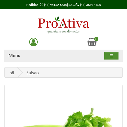
Pedidos:
(11) 94162-6635
| SAC:
(11) 3649-1820
0
Menu
Salsao