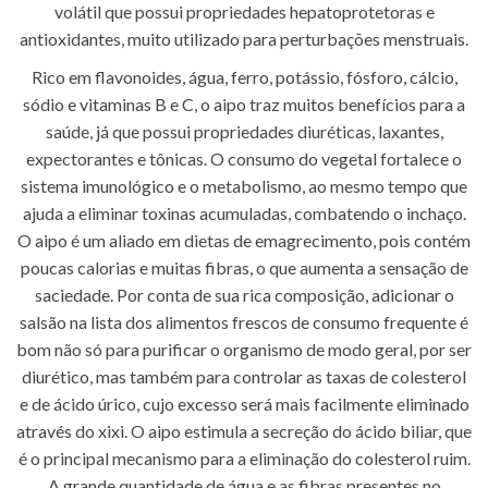
volátil que possui propriedades hepatoprotetoras e
antioxidantes, muito utilizado para perturbações menstruais.
Rico em flavonoides, água, ferro, potássio, fósforo, cálcio,
sódio e vitaminas B e C, o aipo traz muitos benefícios para a
saúde, já que possui propriedades diuréticas, laxantes,
expectorantes e tônicas. O consumo do vegetal fortalece o
sistema imunológico e o metabolismo, ao mesmo tempo que
ajuda a eliminar toxinas acumuladas, combatendo o inchaço.
O aipo é um aliado em dietas de emagrecimento, pois contém
poucas calorias e muitas fibras, o que aumenta a sensação de
saciedade. Por conta de sua rica composição, adicionar o
salsão na lista dos alimentos frescos de consumo frequente é
bom não só para purificar o organismo de modo geral, por ser
diurético, mas também para controlar as taxas de colesterol
e de ácido úrico, cujo excesso será mais facilmente eliminado
através do xixi. O aipo estimula a secreção do ácido biliar, que
é o principal mecanismo para a eliminação do colesterol ruim.
A grande quantidade de água e as fibras presentes no