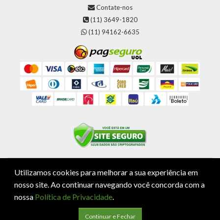
Contate-nos
(11) 3649-1820
(11) 94162-6635
Utilizamos cookies para melhorar a sua experiência em
Pro Ativa Alimentos Ltda - CNPJ: 09.233.513/0001-17
nosso site.
Ao continuar navegando você concorda com a
R. Hassib Mofarrej, 602 - Vila Leopoldina - São Paulo / SP - CEP 05312-000 - (11) 3649-1820
nossa
Política de Privacidade
.
Pró Ativa Alimentos © 2026
Continuar e Fechar