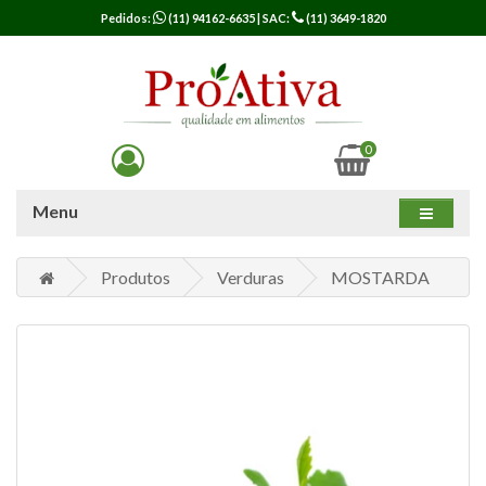
Pedidos:
(11) 94162-6635
| SAC:
(11) 3649-1820
0
Menu
Produtos
Verduras
MOSTARDA